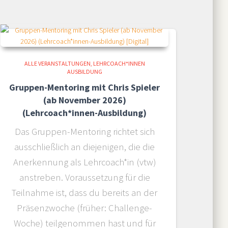
ALLE VERANSTALTUNGEN
LEHRCOACH*INNEN
AUSBILDUNG
Gruppen-Mentoring mit Chris Spieler
(ab November 2026)
(Lehrcoach*innen-Ausbildung)
Das Gruppen-Mentoring richtet sich
ausschließlich an diejenigen, die die
Anerkennung als Lehrcoach*in (vtw)
anstreben. Voraussetzung für die
Teilnahme ist, dass du bereits an der
Präsenzwoche (früher: Challenge-
Woche) teilgenommen hast und für