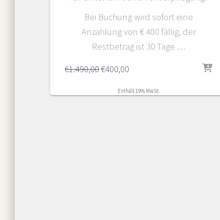
Bei Buchung wird sofort eine
Anzahlung von € 400 fällig, der
Restbetrag ist 30 Tage …
Ursprünglicher
Aktueller
€
1.490,00
€
400,00
Preis
Preis
war:
ist:
Enthält 19% MwSt.
€1.490,00
€400,00.